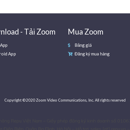
load - Tải Zoom
Mua Zoom
 App
Bảng giá
roid App
Đăng ký mua hàng
Copyright ©2020 Zoom Video Communications, Inc. All rights reserved
thông Repu Việt Nam – Giấy phép đăng ký kinh doanh số 0106
 Điện Biên, Quận Ba Đình, Hà Nội – Hỗ trợ: sales [at] repu.vn 