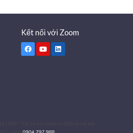
Kết nối với Zoom
341458 – Tại Sở Kế hoạch và Đầu tư Hà Nội.
– ĐT: (+84)
0904 797 988