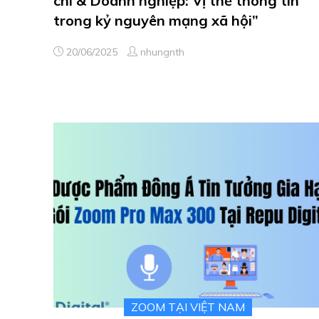
chí & Doanh nghiệp: Vị thế thông tin
trong kỷ nguyên mạng xã hội”
20/06/2025
nhungnth
ZOOM TẠI VIỆT NAM