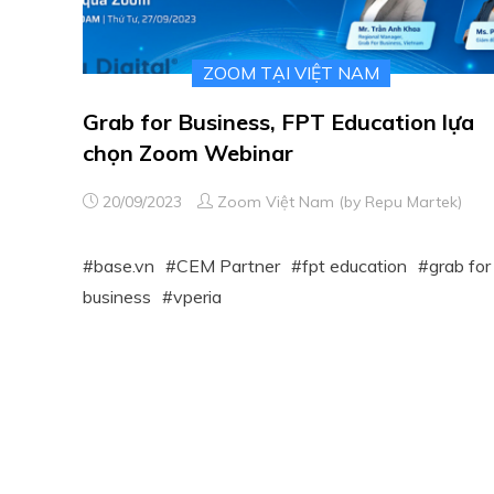
ZOOM TẠI VIỆT NAM
Grab for Business, FPT Education lựa
chọn Zoom Webinar
20/09/2023
Zoom Việt Nam (by Repu Martek)
base.vn
CEM Partner
fpt education
grab for
business
vperia