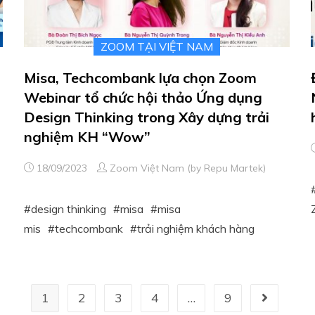
ZOOM TẠI VIỆT NAM
Misa, Techcombank lựa chọn Zoom
Webinar tổ chức hội thảo Ứng dụng
Design Thinking trong Xây dựng trải
nghiệm KH “Wow”
18/09/2023
Zoom Việt Nam (by Repu Martek)
design thinking
misa
misa
mis
techcombank
trải nghiệm khách hàng
1
2
3
4
…
9