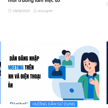
môi trường làm việc số
18/06/2025
nhungnth
HƯỚNG DẪN SỬ DỤNG