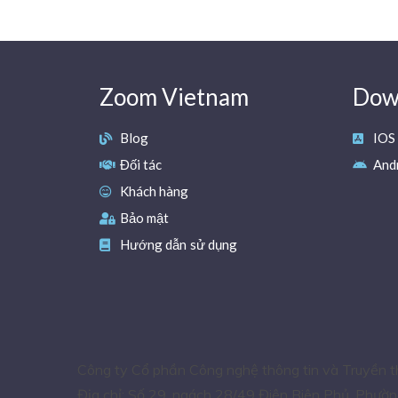
Zoom Vietnam
Down
Blog
IOS
Đối tác
And
Khách hàng
Bảo mật
Hướng dẫn sử dụng
Công ty Cổ phần Công nghệ thông tin và Truyền 
Địa chỉ: Số 29, ngách 28/49 Điện Biên Phủ, Phường