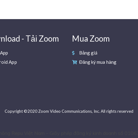
load - Tải Zoom
Mua Zoom
 App
Bảng giá
roid App
Đăng ký mua hàng
Copyright ©2020 Zoom Video Communications, Inc. All rights reserved
thông Repu Việt Nam – Giấy phép đăng ký kinh doanh số 0106