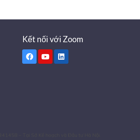
Kết nối với Zoom
341458 – Tại Sở Kế hoạch và Đầu tư Hà Nội.