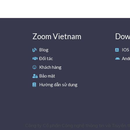
Zoom Vietnam
Down
Blog
IOS
Đối tác
And
Khách hàng
Bảo mật
Hướng dẫn sử dụng
Công ty Cổ phần Công nghệ thông tin và Truyền 