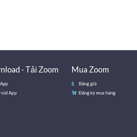
load - Tải Zoom
Mua Zoom
 App
Bảng giá
roid App
Đăng ký mua hàng