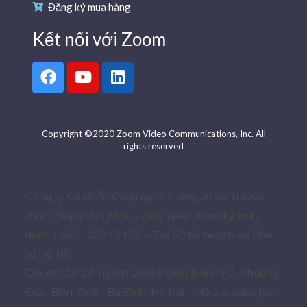
Đăng ký mua hàng
Kết nối với Zoom
Copyright ©2020 Zoom Video Communications, Inc. All
rights reserved
Công ty Cổ phần Công nghệ thông tin và Truyền
thông Repu Việt Nam – Giấy phép đăng ký kinh
doanh số 0106341458 – Tại Sở Kế hoạch và Đầu
tư Hà Nội.
Địa chỉ: Số 29, ngách 28/49 Điện Biên Phủ, Phường
Điện Biên, Quận Ba Đình, Hà Nội – Hỗ trợ: sales [at]