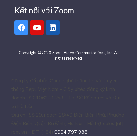
Kết nối với Zoom
Copyright ©2020 Zoom Video Communications, Inc. All
rights reserved
Công ty Cổ phần Công nghệ thông tin và Truyền
thông Repu Việt Nam – Giấy phép đăng ký kinh
doanh số 0106341458 – Tại Sở Kế hoạch và Đầu
tư Hà Nội.
Địa chỉ: Số 29, ngách 28/49 Điện Biên Phủ, Phường
Điện Biên, Quận Ba Đình, Hà Nội – Hỗ trợ: sales [at]
repu.vn – ĐT: (+84)
0904 797 988