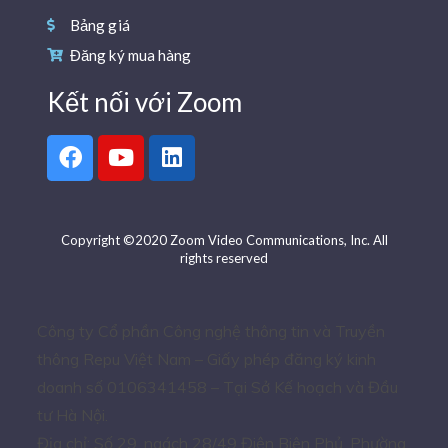
Bảng giá
Đăng ký mua hàng
Kết nối với Zoom
Copyright ©2020 Zoom Video Communications, Inc. All
rights reserved
Công ty Cổ phần Công nghệ thông tin và Truyền
thông Repu Việt Nam – Giấy phép đăng ký kinh
doanh số 0106341458 – Tại Sở Kế hoạch và Đầu
tư Hà Nội.
Địa chỉ: Số 29, ngách 28/49 Điện Biên Phủ, Phường