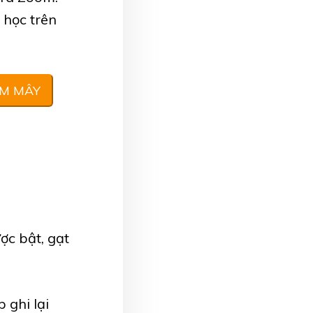
 học trên
ÁM MÂY
ợc bật, gạt
 ghi lại