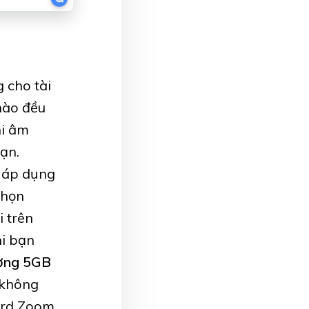
 cho tài
nào đều
hi âm
ạn.
áp dụng
chọn
i trên
hi bạn
ượng 5GB
 không
ord Zoom.