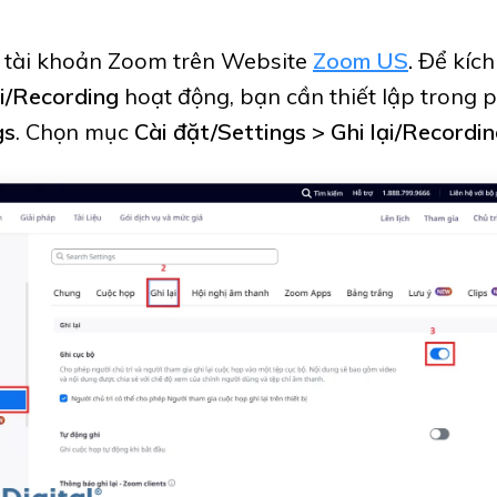
tài khoản Zoom trên Website
Zoom US
.
Để kích
ại/Recording
hoạt động, bạn cần thiết lập trong
gs
.
Chọn mục
Cài đặt/Settings > Ghi lại/Recordi