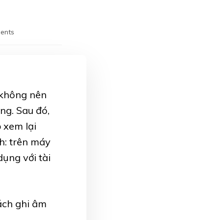
ents
 không nên
ng. Sau đó,
 xem lại
h: trên máy
ụng với tài
ách ghi âm