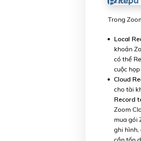
Trong Zoom
Local Rec
khoản Zo
có thể R
cuộc họp 
Cloud Rec
cho tài 
Record to
Zoom Clou
mua gói 
ghi hình
cần tốn d