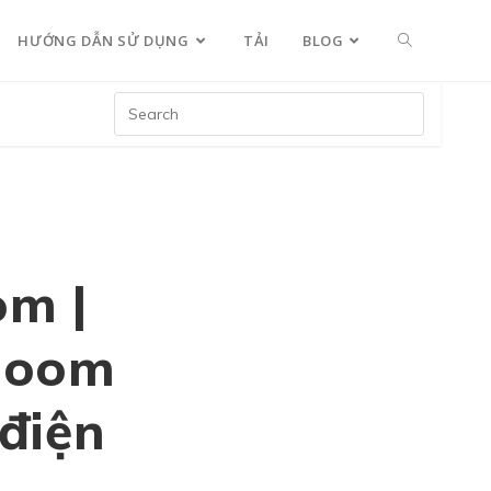
HƯỚNG DẪN SỬ DỤNG
TẢI
BLOG
om |
 Zoom
điện