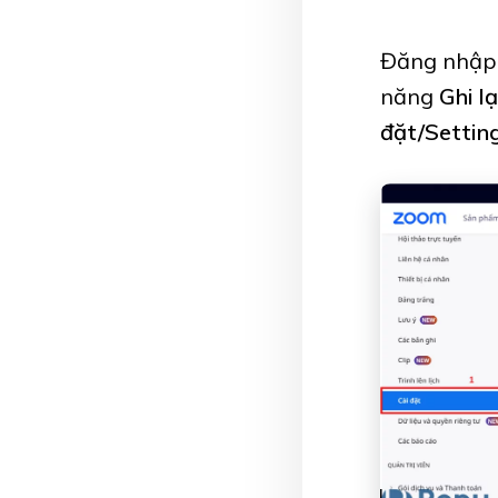
Đăng nhập 
năng
Ghi l
đặt/Settin