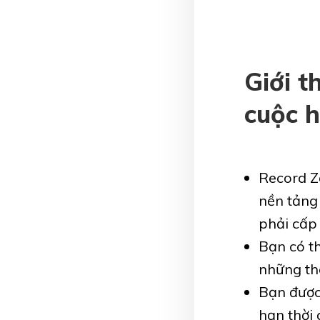
Giới t
cuộc 
Record Zo
nền tảng 
phải cấp
Bạn có th
những thô
Bạn được
hạn thời