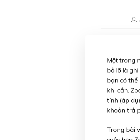
Một trong 
bỏ lỡ là gh
bạn có thể 
khi cần. Zo
tính (áp dụ
khoản trả p
Trong bài v
cuộc họp Z