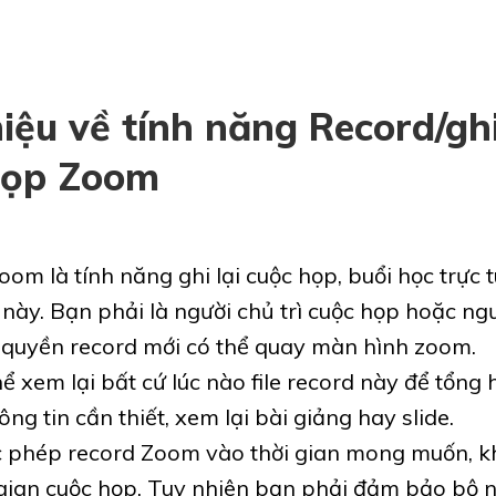
hiệu về tính năng Record/gh
họp Zoom
om là tính năng ghi lại cuộc họp, buổi học trực 
này. Bạn phải là người chủ trì cuộc họp hoặc ngư
 quyền record mới có thể quay màn hình zoom.
ể xem lại bất cứ lúc nào file record này để tổng
ng tin cần thiết, xem lại bài giảng hay slide.
 phép record Zoom vào thời gian mong muốn, k
 gian cuộc họp. Tuy nhiên bạn phải đảm bảo bộ n