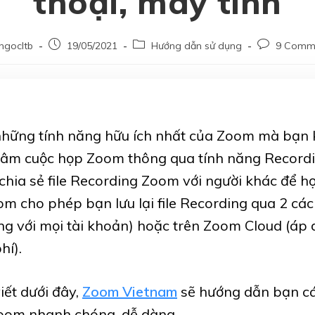
thoại, máy tính
ngocltb
19/05/2021
Hướng dẫn sử dụng
9 Comm
những tính năng hữu ích nhất của Zoom mà bạn
i âm cuộc họp Zoom thông qua tính năng Recordi
chia sẻ file Recording Zoom với người khác để họ
om cho phép bạn lưu lại file Recording qua 2 các
ng với mọi tài khoản) hoặc trên Zoom Cloud (áp d
hí).
iết dưới đây,
Zoom Vietnam
sẽ hướng dẫn bạn c
oom nhanh chóng, dễ dàng.