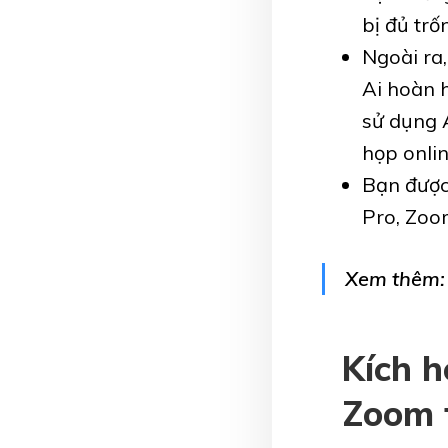
bị đủ tr
Ngoài ra
Ai hoàn h
sử dụng 
họp onlin
Bạn được
Pro, Zoo
Xem thêm
Kích h
Zoom 