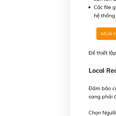
Các file 
hệ thống
MUA N
Để thiết lậ
Local Re
Đảm bảo cài
sang phải 
Chọn Người 