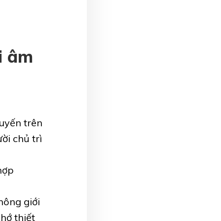
i âm
tuyến trên
ời chủ trì
 hợp
hông giới
hớ thiết