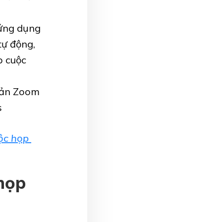
 ứng dụng
tự động,
p cuộc
oản Zoom
s
uộc họp
 họp