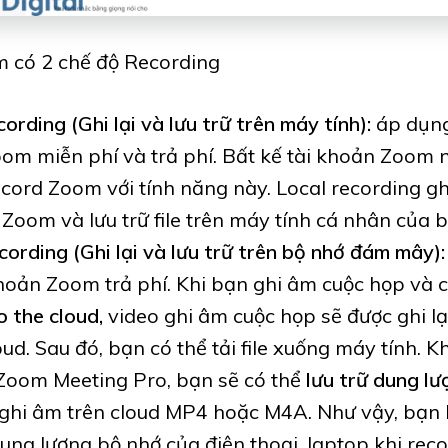
 có 2 chế độ Recording
ording (Ghi lại và lưu trữ trên máy tính):
áp dụng
om miễn phí và trả phí. Bất kế tài khoản Zoom 
ecord Zoom với tính năng này. Local recording g
Zoom và lưu trữ file trên máy tính cá nhân của b
ording (Ghi lại và lưu trữ trên bộ nhớ đám mây):
khoản Zoom trả phí. Khi bạn ghi âm cuộc họp và 
 the cloud,
video ghi âm cuộc họp sẽ được ghi lạ
d. Sau đó, bạn có thể tải file xuống máy tính. K
Zoom Meeting Pro, bạn sẽ có thể
lưu trữ dung l
, ghi âm trên cloud MP4 hoặc M4A. Như vậy, bạn
ung lượng bộ nhớ của điện thoại, laptop khi rec