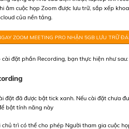
ghi âm cuộc họp Zoom được lưu trữ, sắp xếp khoa
 cloud của nền tảng.
GAY ZOOM MEETING PRO NHẬN 5GB LƯU TRỮ Đ
p cài đặt phần Recording, bạn thực hiện như sau:
cording
 đặt đã được bật tick xanh. Nếu cài đặt chưa đư
để bật tính năng này
chủ trì có thể cho phép Người tham gia cuộc họp