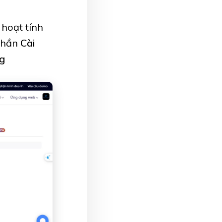
 hoạt tính
 phần
Cài
ng