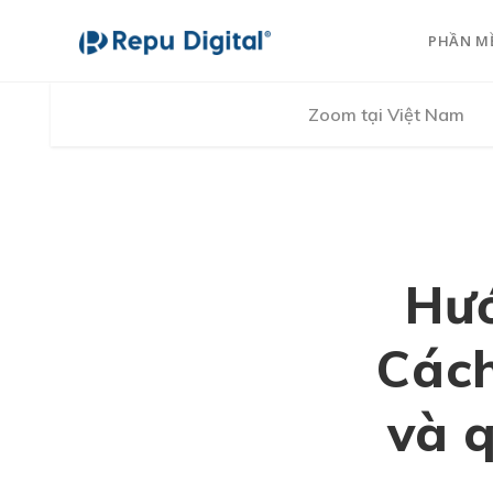
PHẦN M
Zoom tại Việt Nam
Hướ
Cách
và 