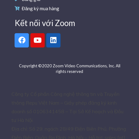
Đăng ký mua hàng
Kết nối với Zoom
Copyright ©2020 Zoom Video Communications, Inc. All
rights reserved
Công ty Cổ phần Công nghệ thông tin và Truyền
thông Repu Việt Nam – Giấy phép đăng ký kinh
doanh số 0106341458 – Tại Sở Kế hoạch và Đầu
tư Hà Nội.
Địa chỉ: Số 29, ngách 28/49 Điện Biên Phủ, Phường
Điện Biên, Quận Ba Đình, Hà Nội – Hỗ trợ: sales [at]