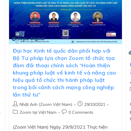
Đại học Kinh tế quốc dân phối hợp với
Bộ Tư pháp lựa chọn Zoom tổ chức tọa
đàm đối thoại chính sách “Hoàn thiện
khung pháp luật về kinh tế và nâng cao
hiệu quả tổ chức thi hành pháp luật
trong bối cảnh cách mạng công nghiệp
lần thứ tư”
Nhật Anh (Zoom Việt Nam)
29/10/2021
…
Zoom tại Việt Nam
0 Comments
(Zoom Việt Nam) Ngày 29/9/2021 Thực hiện