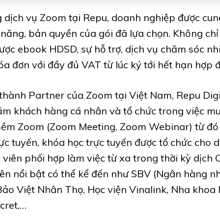
g dịch vụ Zoom tại Repu, doanh nghiệp được cun
 năng, bản quyền của gói đã lựa chọn. Không chỉ 
ợc ebook HDSD, sự hỗ trợ, dịch vụ chăm sóc nhi
óa đơn với đầy đủ VAT từ lúc ký tới hết hạn hợp 
 thành Partner của Zoom tại Việt Nam, Repu Digi
răm khách hàng cá nhân và tổ chức trong việc mu
ềm Zoom (Zoom Meeting, Zoom Webinar) từ đó
ực tuyến, khóa học trực tuyến được tổ chức cho 
 viên phối hợp làm việc từ xa trong thời kỳ dịch 
tên nổi bật có thể kể đến như SBV (Ngân hàng nh
ảo Việt Nhân Thọ, Học viện Vinalink, Nha khoa
cret,…