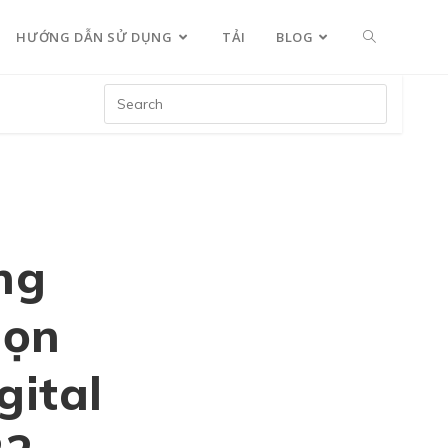
HƯỚNG DẪN SỬ DỤNG
TẢI
BLOG
ng
họn
ital