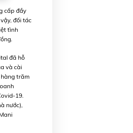
g cấp đầy
vậy, đối tác
ệt tình
đồng.
tal đã hỗ
a và cài
 hàng trăm
doanh
Covid-19.
à nước),
 Mani