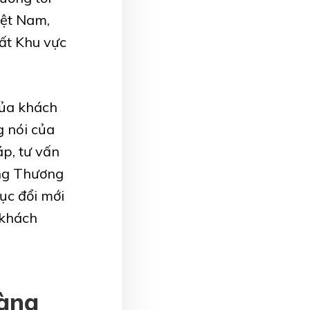
iệt Nam,
ất Khu vực
của khách
g nói của
áp, tư vấn
ng Thương
tục đổi mới
 khách
hàng