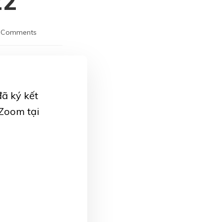
22
 Comments
ã ký kết
Zoom tại