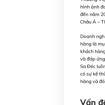
hình ảnh đa
đến năm 20
Châu Á – T
Doanh nghi
hàng là mụ
khách hàng,
và đáp ứng
Sa Đéc luôn
có sự kế th
hàng và đó
Vấn đ