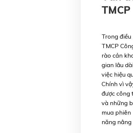
TMCP 
Trong điều
TMCP Công 
rào cản kho
gian lâu dà
việc hiệu q
Chính vì v
được công t
và những bu
mua phiên b
năng nâng 