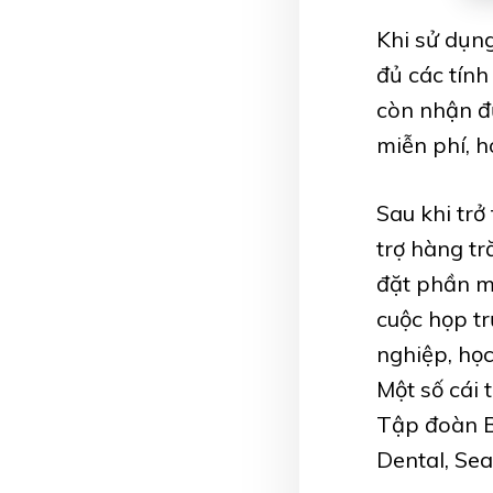
Khi sử dụn
đủ các tính
còn nhận đư
miễn phí, h
Sau khi trở
trợ hàng t
đặt phần m
cuộc họp tr
nghiệp, học
Một số cái 
Tập đoàn B
Dental, Sea