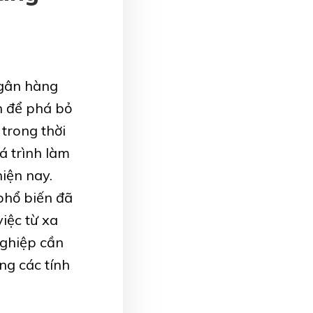
Ngân hàng
n để phá bỏ
 trong thời
á trình làm
iện nay.
phổ biến đã
iệc từ xa
nghiệp cần
ng các tính