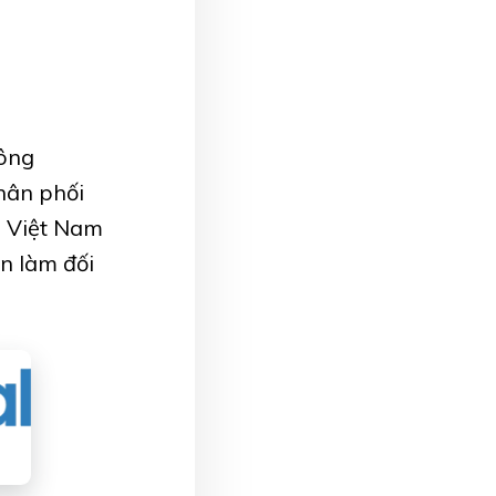
Công
hân phối
i Việt Nam
ọn làm đối