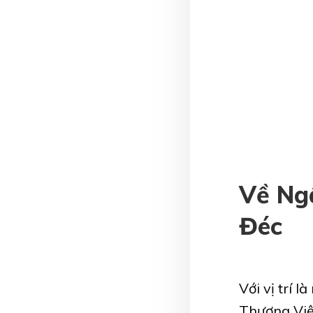
Về Ng
Đéc
Với vị trí
Thương Việ