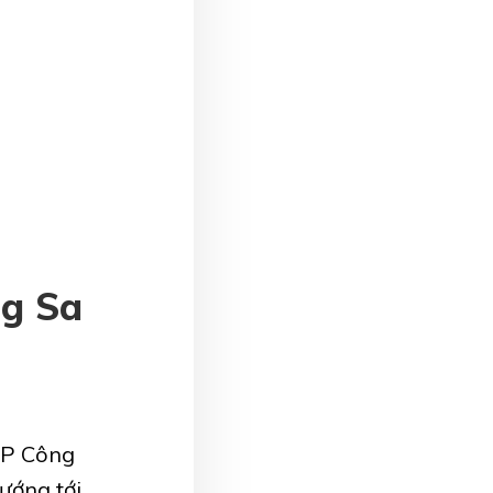
g Sa
CP Công
ướng tới