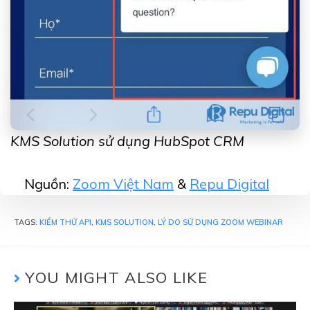
KMS Solution sử dụng HubSpot CRM
Nguồn:
Zoom Việt Nam
&
Repu Digital
TAGS:
KIỂM THỬ API
,
KMS SOLUTION
,
LÝ DO SỬ DỤNG ZOOM WEBINAR
YOU MIGHT ALSO LIKE