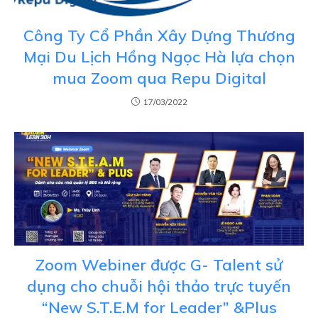
Công Ty Cổ Phần Xây Dựng Thương
Mại Du Lịch Hồng Ngọc Hà lựa chọn
mua Zoom qua Repu Digital
17/03/2022
Zoom Webiner được G- Talent sử
dụng cho chuỗi hội thảo trực tuyến
“New S.T.E.M for Leader” &Plus