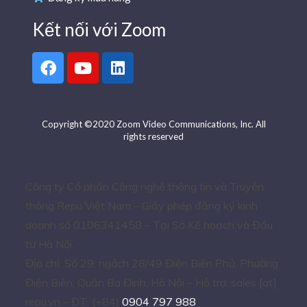
Kết nối với Zoom
Copyright ©2020 Zoom Video Communications, Inc. All
rights reserved
Công ty Cổ phần Công nghệ thông tin và Truyền
thông Repu Việt Nam – Giấy phép đăng ký kinh
doanh số 0106341458 – Tại Sở Kế hoạch và Đầu
tư Hà Nội.
Địa chỉ: Số 29, ngách 28/49 Điện Biên Phủ, Phường
Điện Biên, Quận Ba Đình, Hà Nội – Hỗ trợ: sales [at]
repu.vn – ĐT: (+84)
0904 797 988