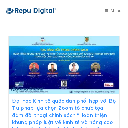
Menu
Đại học Kinh tế quốc dân phối hợp với Bộ
Tư pháp lựa chọn Zoom tổ chức tọa
đàm đối thoại chính sách “Hoàn thiện
khung pháp luật về kinh tế và nâng cao