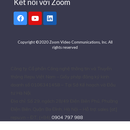
Kết nối với Zoom
Copyright ©2020 Zoom Video Communications, Inc. All
rights reserved
Công ty Cổ phần Công nghệ thông tin và Truyền
thông Repu Việt Nam – Giấy phép đăng ký kinh
doanh số 0106341458 – Tại Sở Kế hoạch và Đầu
tư Hà Nội.
Địa chỉ: Số 29, ngách 28/49 Điện Biên Phủ, Phường
Điện Biên, Quận Ba Đình, Hà Nội – Hỗ trợ: sales [at]
repu.vn – ĐT: (+84)
0904 797 988