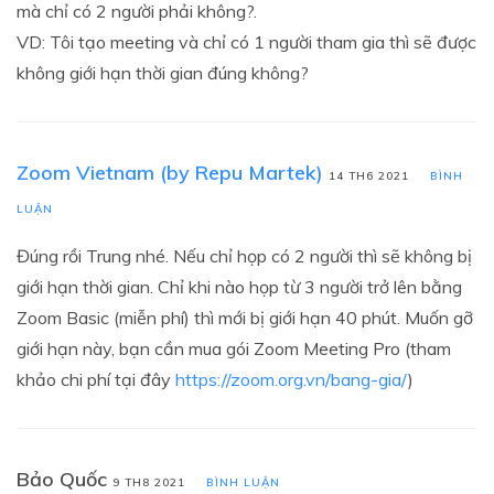
mà chỉ có 2 người phải không?.
VD: Tôi tạo meeting và chỉ có 1 người tham gia thì sẽ được
không giới hạn thời gian đúng không?
Zoom Vietnam (by Repu Martek)
14 TH6 2021
BÌNH
LUẬN
Đúng rồi Trung nhé. Nếu chỉ họp có 2 người thì sẽ không bị
giới hạn thời gian. Chỉ khi nào họp từ 3 người trở lên bằng
Zoom Basic (miễn phí) thì mới bị giới hạn 40 phút. Muốn gỡ
giới hạn này, bạn cần mua gói Zoom Meeting Pro (tham
khảo chi phí tại đây
https://zoom.org.vn/bang-gia/
)
Bảo Quốc
9 TH8 2021
BÌNH LUẬN