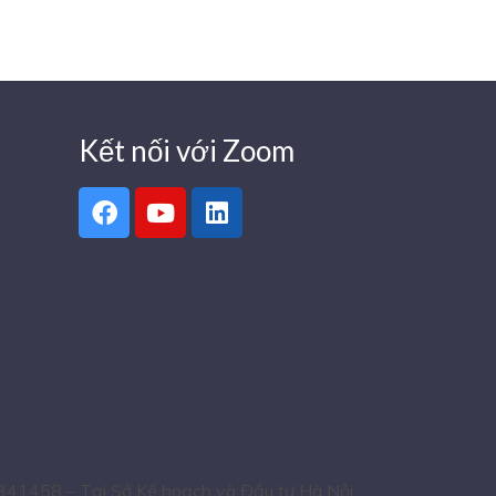
Kết nối với Zoom
341458 – Tại Sở Kế hoạch và Đầu tư Hà Nội.