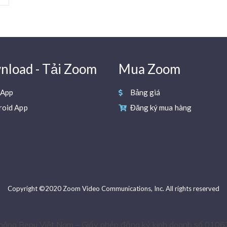
load - Tải Zoom
Mua Zoom
 App
Bảng giá
roid App
Đăng ký mua hàng
Copyright ©2020 Zoom Video Communications, Inc. All rights reserved
thông Repu Việt Nam – Giấy phép đăng ký kinh doanh số 0106