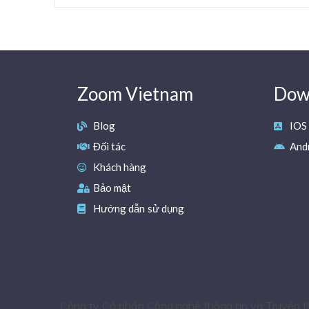
Zoom Vietnam
Down
Blog
IOS
Đối tác
And
Khách hàng
Bảo mật
Hướng dẫn sử dụng
Công ty Cổ phần Công nghệ thông tin và Truyền 