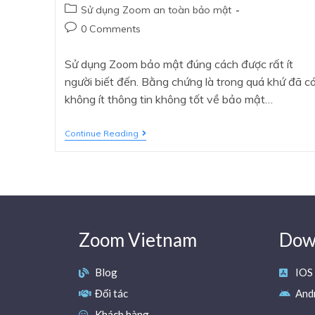
Sử dụng Zoom an toàn bảo mật
0 Comments
Sử dụng Zoom bảo mật đúng cách được rất ít
người biết đến. Bằng chứng là trong quá khứ đã c
không ít thông tin không tốt về bảo mật…
Continue Reading
Zoom Vietnam
Down
Blog
IOS
Đối tác
And
Khách hàng