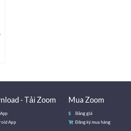
ó
load - Tải Zoom
Mua Zoom
 App
Bảng giá
roid App
Đăng ký mua hàng