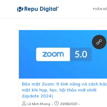
PHẦN M
Bảo mật Zoom: 9 tính năng và cách bả
mật khi họp, học, hội thảo mới nhất
(Update 2024)
Lê Minh Khang
20/08/2020